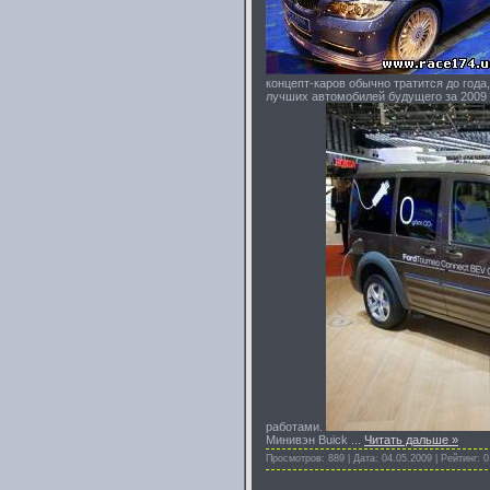
концепт-каров обычно тратится до года
лучших автомобилей будущего за 2009 
работами.
Минивэн Buick
...
Читать дальше »
Просмотров: 889 | Дата:
04.05.2009
| Рейтинг: 0