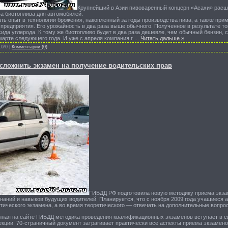
Крупнейший в Азии пивоваренный концерн «Асахи» расш
а биотоплива для автомобилей.
ть опыт в технологии брожения, накопленный за годы производства пива, а также при
редприятия. Его урожайность в два раза выше обычного. Полученное в результате топ
ксида углерода. К тому же биотопливо будет в два раза дешевле, чем обычный бензин,
арте следующего года. И уже с апреля компания г
...
Читать дальше »
.0/0 |
Комментарии (0)
сложнить экзамен на получение водительских прав
ГИБДД РФ подготовила новую методику приема экза
аний и навыков будущих водителей. Планируется, что с ноября 2009 года учащиеся 
тического экзамена, а во время теоретического — отвечать на дополнительные вопр
ная на сайте ГИБДД методика проведения квалификационных экзаменов вступает в сил
кции. 70-страничный документ затрагивает практически все аспекты приема экзамено