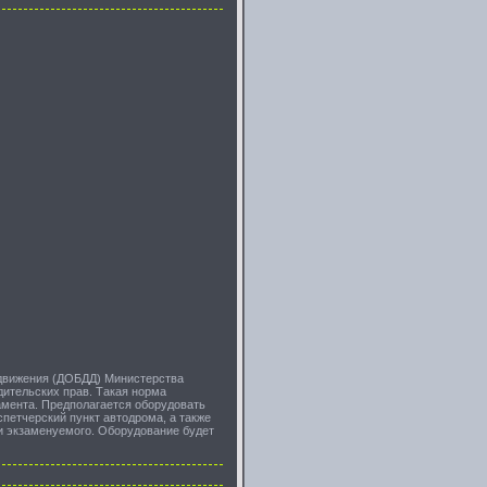
 движения (ДОБДД) Министерства
дительских прав. Такая норма
амента. Предполагается оборудовать
петчерский пункт автодрома, а также
и экзаменуемого. Оборудование будет