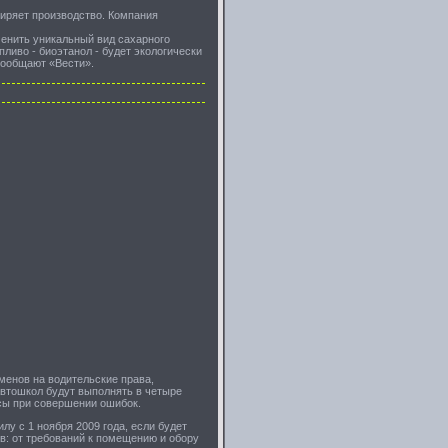
иряет производство. Компания
менить уникальный вид сахарного
ливо - биоэтанол - будет экологически
 сообщают «Вести».
менов на водительские права,
автошкол будут выполнять в четыре
осы при совершении ошибок.
у с 1 ноября 2009 года, если будет
в: от требований к помещению и обору