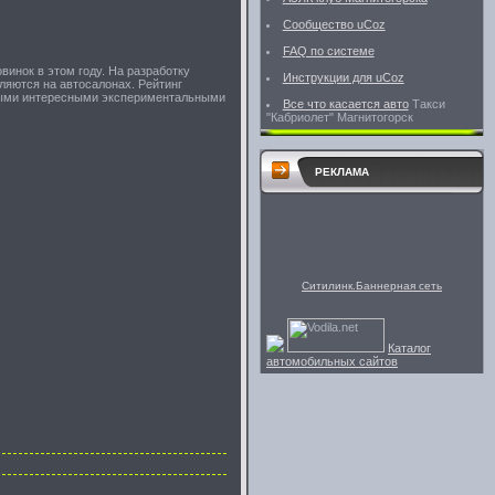
Сообщество uCoz
FAQ по системе
винок в этом году. На разработку
Инструкции для uCoz
вляются на автосалонах. Рейтинг
самыми интересными экспериментальными
Все что касается авто
Такси
"Кабриолет" Магнитогорск
РЕКЛАМА
Ситилинк.Баннерная сеть
Каталог
автомобильных сайтов