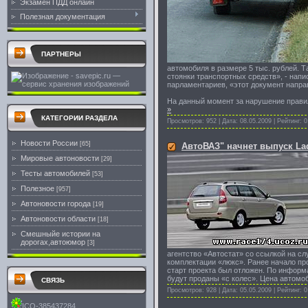
Экзамен ПДД онлайн
Полезная документация
ПАРТНЕРЫ
автомобиля в размере 5 тыс. рублей. Т
стоянки транспортных средств», - нап
парламентариев, «этот документ напра
На данный момент за нарушение прави
»
КАТЕГОРИИ РАЗДЕЛА
Просмотров: 952 | Дата:
08.05.2009
| Рейтинг: 0
Новости России
[65]
АвтоВАЗ" начнет выпуск Lad
Мировые автоновости
[29]
Тесты автомобилей
[53]
Полезное
[957]
Автоновости города
[19]
Автоновости области
[18]
Смешныйе истории на
дорогах,автоюмор
[3]
агентство «Автостат» со ссылкой на сл
комплектации «люкс». Ранее начало пр
старт проекта был отложен. По информ
будут проданы «с колес». Цена автомо
СВЯЗЬ
Просмотров: 928 | Дата:
05.05.2009
| Рейтинг: 0
ICQ-385437284