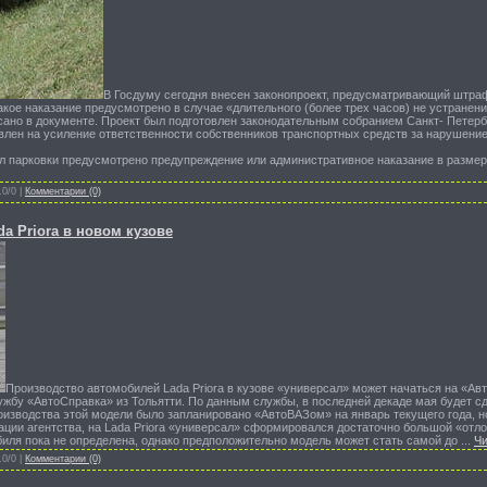
В Госдуму сегодня внесен законопроект, предусматривающий штра
акое наказание предусмотрено в случае «длительного (более трех часов) не устранен
исано в документе. Проект был подготовлен законодательным собранием Санкт- Петер
влен на усиление ответственности собственников транспортных средств за нарушение 
л парковки предусмотрено предупреждение или административное наказание в размер
.0/0 |
Комментарии (0)
a Priora в новом кузове
Производство автомобилей Lada Priora в кузове «универсал» может начаться на «Ав
ужбу «АвтоСправка» из Тольятти. По данным службы, в последней декаде мая будет сд
оизводства этой модели было запланировано «АвтоВАЗом» на январь текущего года, 
ации агентства, на Lada Priora «универсал» сформировался достаточно большой «от
биля пока не определена, однако предположительно модель может стать самой до
...
Чи
.0/0 |
Комментарии (0)