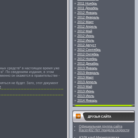
2011 Ноябрь
2011 Декабрь
2012 Январь
2012 Февраль
2012 Март
2012 Апрель
2012 Май
2012 Июнь
2012 Июль
2012 Август
2012 Сентябрь
2012 Октябрь
2012 Ноябрь
2012 Декабрь
ных средств" в настоящее время уже
2013 Январь
а". По сведениям издания, в этом
2013 Февраль
именно он окажется в правительстве -
2013 Март
2013 Апрель
яться не будет. Зато, этот документ
»
2013 Май
2013 Июнь
2013 Июль
2014 Январь
ДРУЗЬЯ САЙТА
Официальная группа сайта
Racer402 Нет придела скорости
АЗЛК клуб Магнитогорска