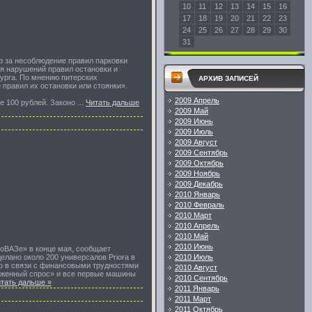
10
11
12
13
14
15
16
17
18
19
20
21
22
23
24
25
26
27
28
29
30
31
ф за несоблюдение правил парковки
ия нарушений правил остановки и
бурга. По мнению питерских
АРХИВ ЗАПИСЕЙ
правил их остановки или стоянки».
2009 Апрель
е 100 рублей. Законо
...
Читать дальше
2009 Май
2009 Июнь
2009 Июль
2009 Август
2009 Сентябрь
2009 Октябрь
2009 Ноябрь
2009 Декабрь
2010 Январь
2010 Февраль
2010 Март
2010 Апрель
2010 Май
2010 Июнь
тоВАЗе» в конце мая, сообщает
елано около 200 универсалов Priora в
2010 Июль
но в связи с финансовыми трудностями
2010 Август
ложенный спрос» и все первые машины
2010 Сентябрь
тать дальше »
2011 Январь
2011 Март
2011 Октябрь