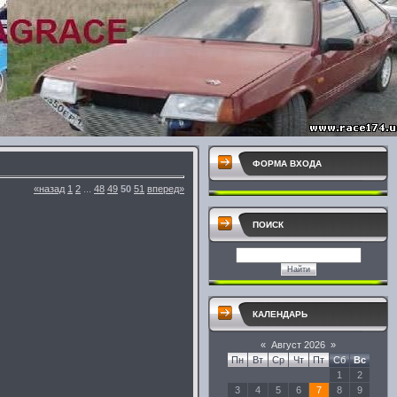
ФОРМА ВХОДА
«назад
1
2
...
48
49
50
51
вперед»
ПОИСК
КАЛЕНДАРЬ
«
Август 2026
»
Пн
Вт
Ср
Чт
Пт
Сб
Вс
1
2
3
4
5
6
7
8
9