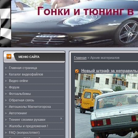
МЕНЮ САЙТА
Главная
»
Архив материалов
Главная страница
Новый штраф за неправиль
Каталог видеофайлов
Видео online
Форум
Фотоальбомы
Обратная связь
Автошколы Магнитогорска
Автотюнинг
Тюнинг своими руками
Жалобы и предложения !
FAQ (вопрос/ответ)