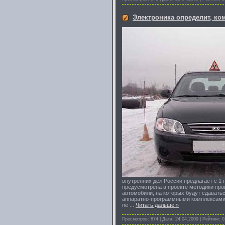
Электроника определит, ко
внутренних дел России предлагает с 1 
предусмотрена в проекте методики про
автомобили, на которых будут сдавать
аппаратно-программными комплексами,
пе
...
Читать дальше »
Просмотров: 874 | Дата:
24.04.2009
| Рейтинг: 0