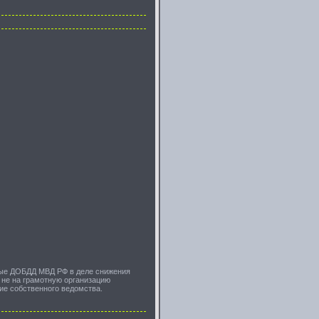
мые ДОБДД МВД РФ в деле снижения
и не на грамотную организацию
ие собственного ведомства.