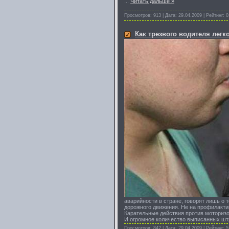
...
Читать дальше »
Просмотров: 913 | Дата:
29.04.2009
| Рейтинг: 0
Как трезвого водителя лег
аварийности в стране, говорят лишь о 
дорожного движения. Не на профилакти
Карательные действия против моторизо
И огромное количество выписанных штр
Просмотров: 842 | Дата:
29.04.2009
| Рейтинг: 5