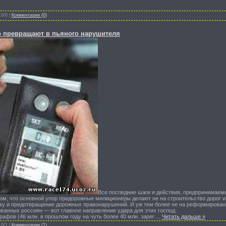
.0/0 |
Комментарии (0)
ко превращают в пьяного нарушителя
Все последние шаги и действия, предпринимае
том, что основной упор придорожные милиционеры делают не на строительство дорог 
ку и предотвращение дорожных правонарушений. И уж тем более не на реформирован
ванных россиян — вот главное направление удара для этих господ.
афов (46 млн. в прошлом году на чуть более 40 млн. зарег
...
Читать дальше »
.0/1 |
Комментарии (1)