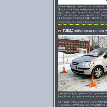
разрабатывает технологию производств
Для этого японцы намерены использова
тростника, выведенный специалистами п
чистым, так как в его выхлопе нет дио
Эксперимент должен быть завершен в м
Просмотров: 774 | Дата:
04.05.2009
| Рейтинг: 0
ГИБДД собирается сильно у
ужесточающую правила тестирования зн
раза больше упражнений во время прак
Как пишет «Коммерсантъ», опубликован
утверждена руководством Госавтоинспе