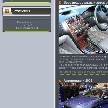
Ввоз праворульных автомо
СТАТИСТИКА
Онлайн всего:
1
Гостей:
1
Пользователей:
0
составлен и в ближайшее время поступи
регламенте прописан запрет на ввоз в 
пока не уточняется.
На машины, уже эксплуатируемые на тер
запретит установку на бамперы больши
Просмотров: 831 | Дата:
05.05.2009
| Рейтинг: 0
Автоновинки 2009